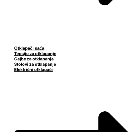
Otklapači saća
Tepsije za otklapanje
Gajbe za otklapanje
Stolovi za otklapanje
Električni otklapači