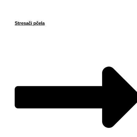
Stresači pčela