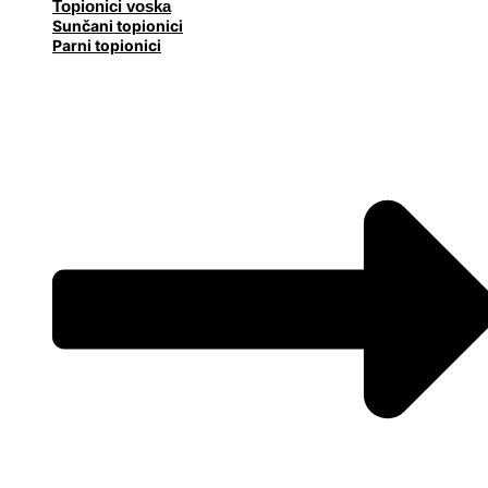
Topionici voska
Sunčani topionici
Parni topionici