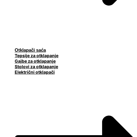
Otklapači saća
Tepsije za otklapanje
Gajbe za otklapanje
Stolovi za otklapanje
Električni otklapači