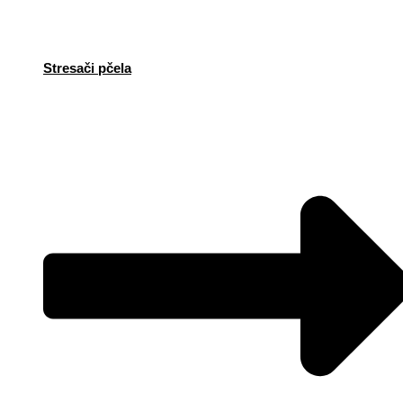
Stresači pčela