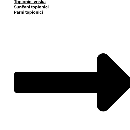
Topionici voska
Sunčani topionici
Parni topionici