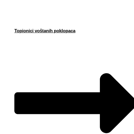
Topionici voštanih poklopaca