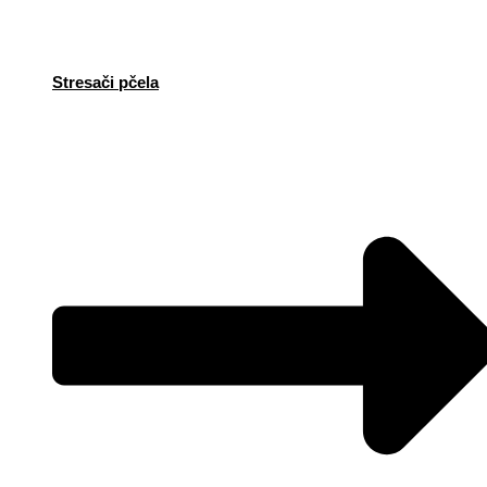
Stresači pčela