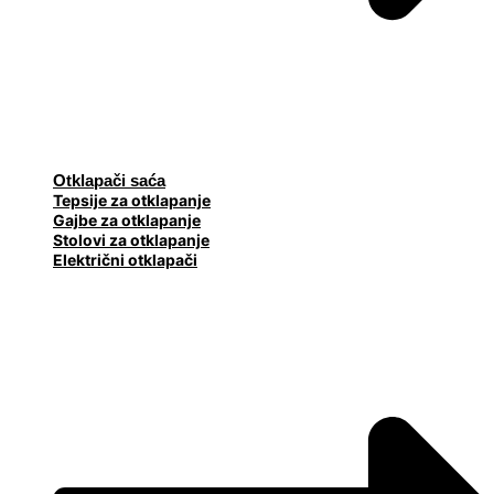
Otklapači saća
Tepsije za otklapanje
Gajbe za otklapanje
Stolovi za otklapanje
Električni otklapači