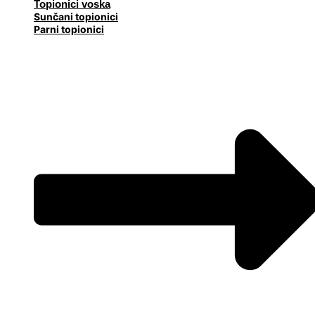
Topionici voska
Sunčani topionici
Parni topionici