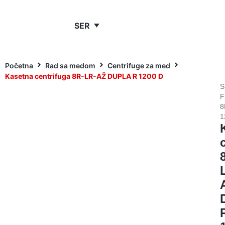
SER
Početna
Rad sa medom
Centrifuge za med
Kasetna centrifuga 8R-LR-AŽ DUPLA R 1200 D
S
F
8
1