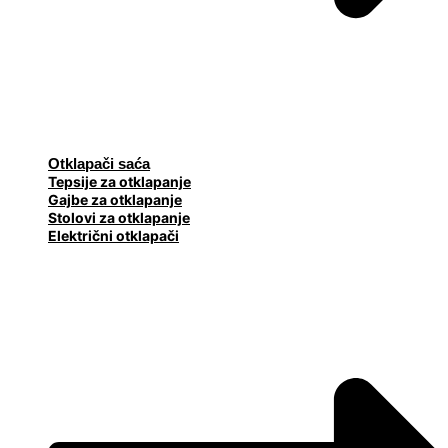
Otklapači saća
Tepsije za otklapanje
Gajbe za otklapanje
Stolovi za otklapanje
Električni otklapači