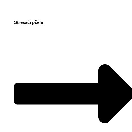
Stresači pčela