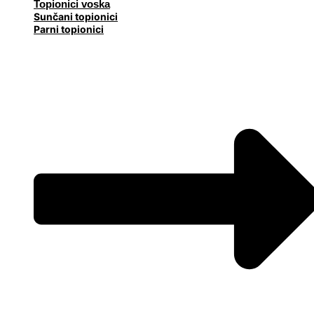
Topionici voska
Sunčani topionici
Parni topionici