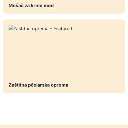
Mešač za krem med
Zaštitna pčelarska oprema