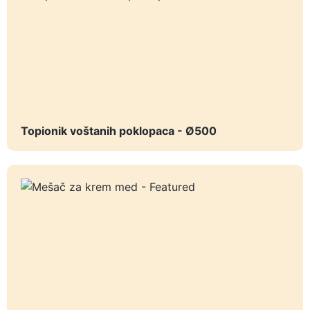
Topionik voštanih poklopaca - Ø500