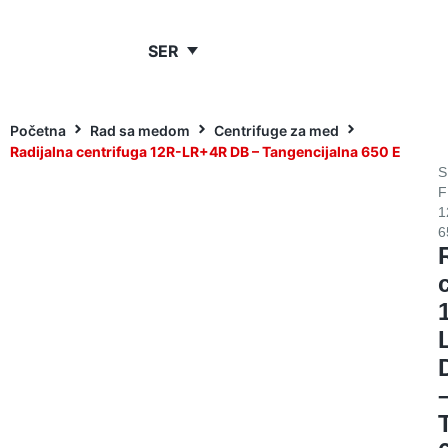
SER
Početna
Rad sa medom
Centrifuge za med
Radijalna centrifuga 12R-LR+4R DB – Tangencijalna 650 E
S
F
1
6