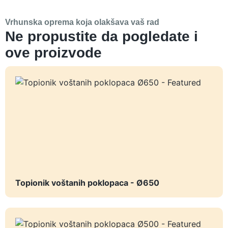
Vrhunska oprema koja olakšava vaš rad
Ne propustite da pogledate i
ove proizvode
Topionik voštanih poklopaca - Ø650