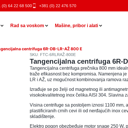
 (0) 64 22 68 500
+381 (0) 22 476 570
Rad sa voskom
Mašine, pribor i alati
gencijalna centrifuga 6R-DB-LR-AŽ 800 E
SKU: FTC-6RLRAŽ-800E
Tangencijalna centrifuga 6R-
Tangencijalna centrifuga prečnika 800 mm idealn
traže efikasnost bez kompromisa. Namenjena je 
LR i AŽ, uz mogućnost kombinovanja ramova razli
Izrađuje se po želji od magnetnog ili antimagnet
visokokvalitetnog inox čelika AISI 304. Slavina z
Visina centrifuge sa postoljem iznosi 1100 mm,
plastificiranih crnih cevi ili od nerđajućih inox c
skladištenje.
Elektro pogon obezbeđuje motor snage 250 W, p