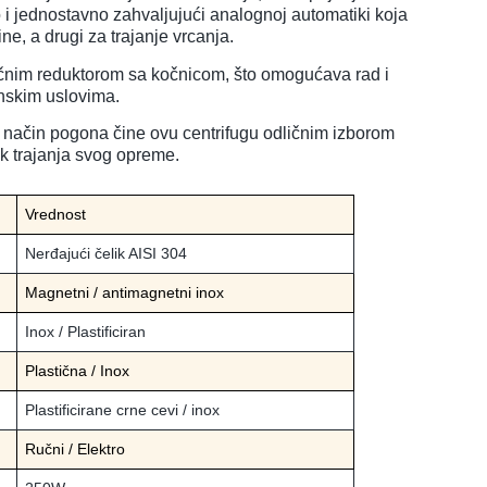
o i jednostavno zahvaljujući analognoj automatiki koja
ne, a drugi za trajanje vrcanja.
ručnim reduktorom sa kočnicom, što omogućava rad i
enskim uslovima.
ki način pogona čine ovu centrifugu odličnim izborom
ek trajanja svog opreme.
Vrednost
Nerđajući čelik AISI 304
Magnetni / antimagnetni inox
Inox / Plastificiran
Plastična / Inox
Plastificirane crne cevi / inox
Ručni / Elektro