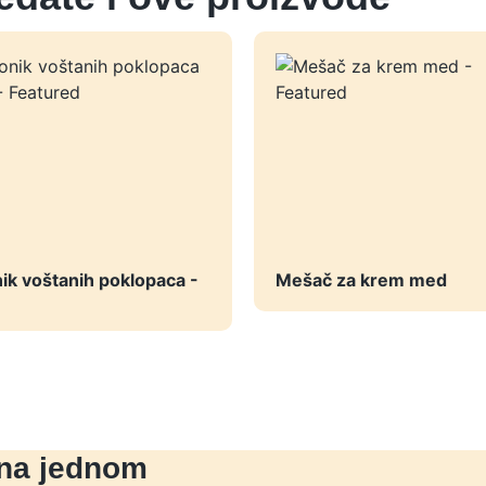
ik voštanih poklopaca -
Mešač za krem med
 na jednom