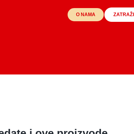
O NAMA
ZATRAŽ
edate i ove proizvode