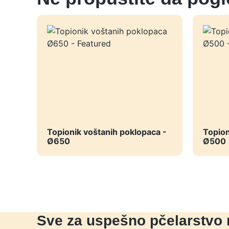
Topionik voštanih poklopaca -
Topion
Ø650
Ø500
Sve za uspešno pčelarstvo