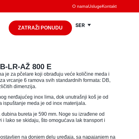
O nama
Usluge
Kontakt
SER
ZATRAŽI PONUDU
DB-LR-AŽ 800 E
a je za pčelare koji obrađuju veće količine meda i
za vrcanje 6 ramova svih standardnih formata: DB,
čitih dimenzija.
nog nerđajućeg inox lima, dok unutrašnji koš je od
a ispuštanje meda je od inox materijala.
 a dubina bureta je 590 mm. Noge su izrađene od
evi i lako se skidaju, što omogućava lak transport i
ostavljen na donjem delu uređaja, sa napajanjem na