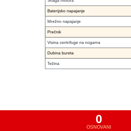
Snaga motora
Baterijsko napajanje
Mrežno napajanje
Prečnik
Visina centrifuge na nogama
Dubina bureta
Težina
0
OSNOVANI