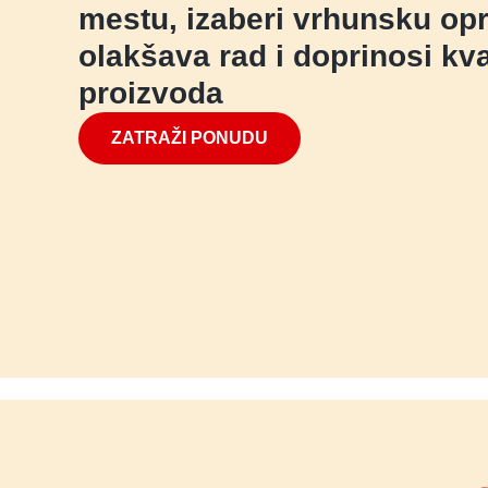
mestu, izaberi vrhunsku op
olakšava rad i doprinosi kva
proizvoda
ZATRAŽI PONUDU