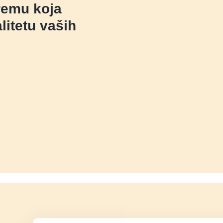
remu koja
litetu vaših