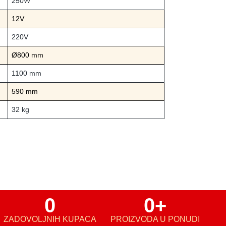
250W
12V
220V
Ø800 mm
1100 mm
590 mm
32 kg
0
0
+
ZADOVOLJNIH KUPACA
PROIZVODA U PONUDI