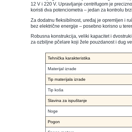
12 V i 220 V. Upravljanje centrifugom je precizn
koristi dva potenciometra – jedan za kontrolu brzi
Za dodatnu fleksibilnost, uređaj je opremljen i 
bez električne energije – posebno korisno u ter
Robusna konstrukcija, veliki kapacitet i dvostru
za ozbiljne pčelare koji žele pouzdanost i dug v
Tehnička karakteristika
Materijal izrade
Tip materijala izrade
Tip koša
Slavina za ispuštanje
Noge
Pogon