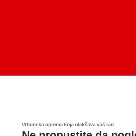
Vrhunska oprema koja olakšava vaš rad
Ne propustite da pogl