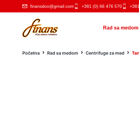
finansdoo@gmail.com
+381 (0) 66 476 570
+381
Rad sa medom
Početna
Rad sa medom
Centrifuge za med
Tan